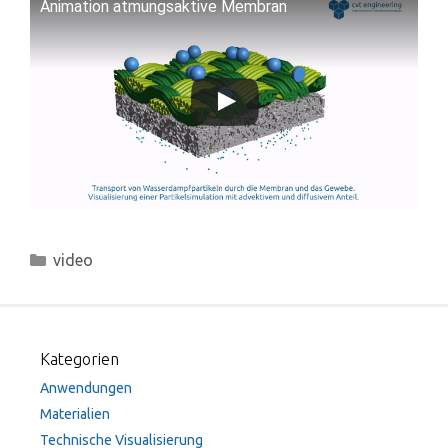
Animation atmungsaktive Membran
Kategorien
video
Kategorien
Anwendungen
Materialien
Technische Visualisierung