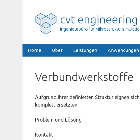
Zum
Inhalt
cvt engineering
springen
Ingenieurbüro für Mikrostruktursimulati
Home
Über
Leistungen
Anwendungen
Verbundwerkstoffe
Aufgrund ihrer definierten Struktur eignen sic
komplett ersetzten
Problem und Lösung
Kontakt